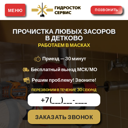
Skip
to
ПОЗВОНИТЬ
content
ПРОЧИСТКА ЛЮБЫХ ЗАСОРОВ
В ДЕТКОВО
РАБОТАЕМ В МАСКАХ
Приезд — 30 минут
Бесплатный выезд МСК/МО
Решим проблему! Звоните!
30
ПЕРЕЗВОНИМ В ТЕЧЕНИЕ
СЕКУНД