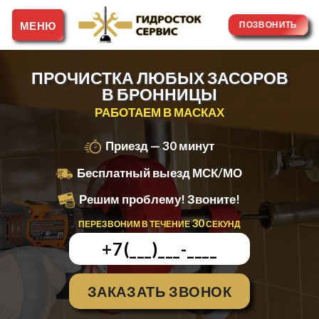
Skip
to
ПОЗВОНИТЬ
content
ПРОЧИСТКА ЛЮБЫХ ЗАСОРОВ
В БРОННИЦЫ
РАБОТАЕМ В МАСКАХ
Приезд — 30 минут
Бесплатный выезд МСК/МО
Решим проблему! Звоните!
30
ПЕРЕЗВОНИМ В ТЕЧЕНИЕ
СЕКУНД